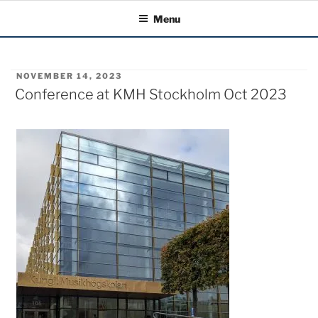
Menu
POSTED
NOVEMBER 14, 2023
ON
Conference at KMH Stockholm Oct 2023
Posts
pagination