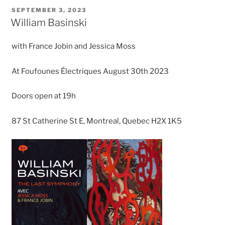
POSTED
SEPTEMBER 3, 2023
ON
William Basinski
with France Jobin and Jessica Moss
At Foufounes Électriques August 30th 2023
Doors open at 19h
87 St Catherine St E, Montreal, Quebec H2X 1K5