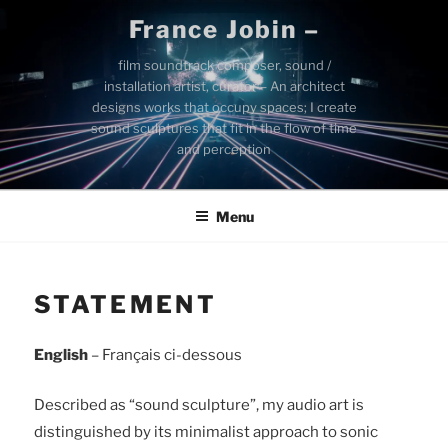
Skip
France Jobin –
to
content
film soundtrack composer, sound /
installation artist, curator – An architect
designs works that occupy spaces; I create
sound sculptures that fit in the flow of time
and perception
Menu
STATEMENT
English
– Français ci-dessous
Described as “sound sculpture”, my audio art is
distinguished by its minimalist approach to sonic