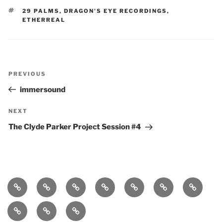
TAGS
29 PALMS
,
DRAGON'S EYE RECORDINGS
,
ETHERREAL
Post
Previous
PREVIOUS
navigation
Post
immersound
Next
NEXT
Post
The Clyde Parker Project Session #4
Home
bio
follow
entanglement
lueurs
immersound
photos
quantiques
press-
statement
works