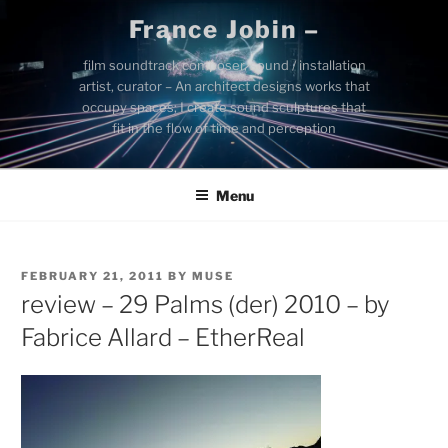
Skip
France Jobin –
to
content
film soundtrack composer, sound / installation
artist, curator – An architect designs works that
occupy spaces; I create sound sculptures that
fit in the flow of time and perception
Menu
POSTED
FEBRUARY 21, 2011
BY
MUSE
ON
review – 29 Palms (der) 2010 – by
Fabrice Allard – EtherReal