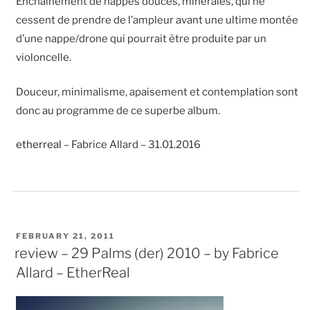
Enchainement de nappes douces, minérales, qui ne
cessent de prendre de l’ampleur avant une ultime montée
d’une nappe/drone qui pourrait être produite par un
violoncelle.
Douceur, minimalisme, apaisement et contemplation sont
donc au programme de ce superbe album.
etherreal
– Fabrice Allard – 31.01.2016
POSTED
FEBRUARY 21, 2011
ON
review – 29 Palms (der) 2010 – by Fabrice
Allard – EtherReal