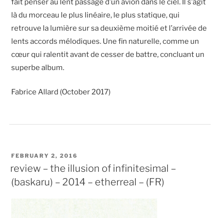
fait penser au lent passage d’un avion dans le ciel. Il s’agit
là du morceau le plus linéaire, le plus statique, qui
retrouve la lumière sur sa deuxième moitié et l’arrivée de
lents accords mélodiques. Une fin naturelle, comme un
cœur qui ralentit avant de cesser de battre, concluant un
superbe album.
Fabrice Allard (October 2017)
POSTED
FEBRUARY 2, 2016
ON
review – the illusion of infinitesimal –
(baskaru) – 2014 – etherreal – (FR)