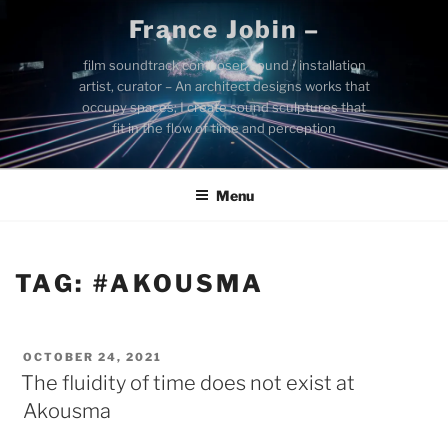
Skip
France Jobin –
to
content
film soundtrack composer, sound / installation
artist, curator – An architect designs works that
occupy spaces; I create sound sculptures that
fit in the flow of time and perception
Menu
TAG:
#AKOUSMA
POSTED
OCTOBER 24, 2021
ON
The fluidity of time does not exist at
Akousma